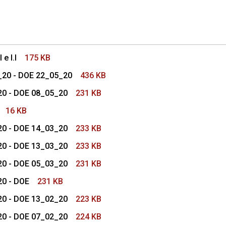
s Conselho Superior
e I.I
175 KB
_20 - DOE 22_05_20
436 KB
20 - DOE 08_05_20
231 KB
16 KB
20 - DOE 14_03_20
233 KB
20 - DOE 13_03_20
233 KB
20 - DOE 05_03_20
231 KB
20 - DOE
231 KB
20 - DOE 13_02_20
223 KB
20 - DOE 07_02_20
224 KB