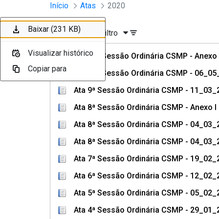
Sessões e Reuniões - Documento
Início
Atas
2020
Pular para o Conteúdo principal
Baixar (175 KB)
Baixar (436 KB)
Baixar (231 KB)
Baixar (16 KB)
Baixar (233 KB)
Baixar (233 KB)
Baixar (231 KB)
Ordenar
Filtro
Visualizar histórico
Visualizar histórico
Visualizar histórico
Visualizar histórico
Visualizar histórico
Visualizar histórico
Visualizar histórico
Ata 10ª Sessão Ordinária CSMP - Anexo I 
Copiar para
Copiar para
Copiar para
Copiar para
Copiar para
Copiar para
Copiar para
Ata 10ª Sessão Ordinária CSMP - 06_05
Ata 9ª Sessão Ordinária CSMP - 11_03_
Ata 8ª Sessão Ordinária CSMP - Anexo I
Ata 8ª Sessão Ordinária CSMP - 04_03_
Ata 8ª Sessão Ordinária CSMP - 04_03_
Ata 7ª Sessão Ordinária CSMP - 19_02_
Ata 6ª Sessão Ordinária CSMP - 12_02_
Ata 5ª Sessão Ordinária CSMP - 05_02_
Ata 4ª Sessão Ordinária CSMP - 29_01_