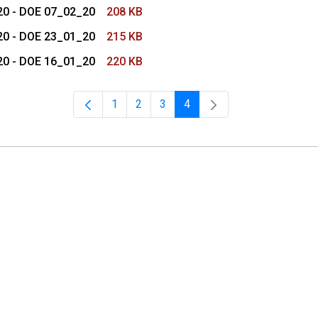
20 - DOE 07_02_20
208 KB
20 - DOE 23_01_20
215 KB
20 - DOE 16_01_20
220 KB
1
2
3
4
Página
Página
Página
Página