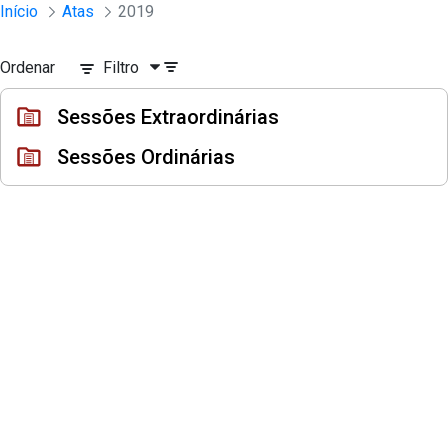
Sessões e Reuniões - Documentos Con
Início
Atas
2019
Pular para o Conteúdo principal
Ordenar
Filtro
Sessões Extraordinárias
Sessões Ordinárias