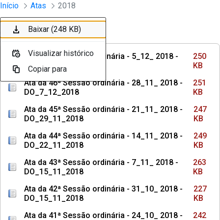
Sessões e Reuniões - Documentos Con
Início
Atas
2018
Pular para o Conteúdo principal
Baixar (250 KB)
Baixar (251 KB)
Baixar (247 KB)
Baixar (249 KB)
Baixar (263 KB)
Baixar (227 KB)
Baixar (242 KB)
Baixar (248 KB)
Baixar (244 KB)
Baixar (248 KB)
Ordenar
Filtro
Visualizar histórico
Visualizar histórico
Visualizar histórico
Visualizar histórico
Visualizar histórico
Visualizar histórico
Visualizar histórico
Visualizar histórico
Visualizar histórico
Visualizar histórico
Ata da 47ª Sessão ordinária - 5_12_ 2018 -
250
DO_13_12_2018
KB
Copiar para
Copiar para
Copiar para
Copiar para
Copiar para
Copiar para
Copiar para
Copiar para
Copiar para
Copiar para
Ata da 46ª Sessão ordinária - 28_11_ 2018 -
251
DO_7_12_2018
KB
Ata da 45ª Sessão ordinária - 21_11_ 2018 -
247
DO_29_11_2018
KB
Ata da 44ª Sessão ordinária - 14_11_ 2018 -
249
DO_22_11_2018
KB
Ata da 43ª Sessão ordinária - 7_11_ 2018 -
263
DO_15_11_2018
KB
Ata da 42ª Sessão ordinária - 31_10_ 2018 -
227
DO_15_11_2018
KB
Ata da 41ª Sessão ordinária - 24_10_ 2018 -
242