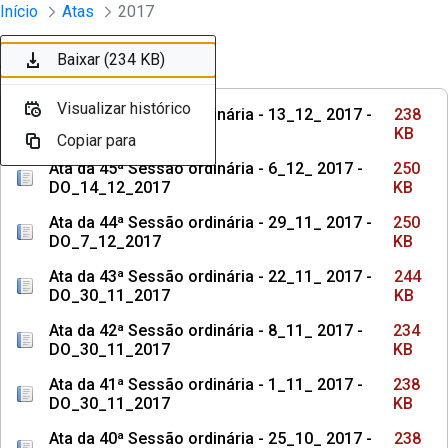
Sessões e Reuniões - Documentos Con
Início
Atas
2017
Pular para o Conteúdo principal
Baixar (238 KB)
Baixar (250 KB)
Baixar (250 KB)
Baixar (244 KB)
Baixar (234 KB)
Baixar (238 KB)
Baixar (238 KB)
Baixar (234 KB)
Baixar (230 KB)
Baixar (234 KB)
Ordenar
Filtro
Visualizar histórico
Visualizar histórico
Visualizar histórico
Visualizar histórico
Visualizar histórico
Visualizar histórico
Visualizar histórico
Visualizar histórico
Visualizar histórico
Visualizar histórico
Ata da 46ª Sessão ordinária - 13_12_ 2017 -
238
DO_21_12_2017
KB
Copiar para
Copiar para
Copiar para
Copiar para
Copiar para
Copiar para
Copiar para
Copiar para
Copiar para
Copiar para
Ata da 45ª Sessão ordinária - 6_12_ 2017 -
250
DO_14_12_2017
KB
Ata da 44ª Sessão ordinária - 29_11_ 2017 -
250
DO_7_12_2017
KB
Ata da 43ª Sessão ordinária - 22_11_ 2017 -
244
DO_30_11_2017
KB
Ata da 42ª Sessão ordinária - 8_11_ 2017 -
234
DO_30_11_2017
KB
Ata da 41ª Sessão ordinária - 1_11_ 2017 -
238
DO_30_11_2017
KB
Ata da 40ª Sessão ordinária - 25_10_ 2017 -
238