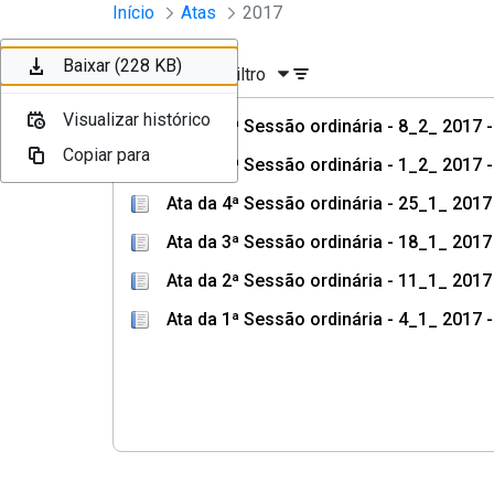
Sessões e Reuniões - Documento
Início
Atas
2017
Pular para o Conteúdo principal
Baixar (230 KB)
Baixar (242 KB)
Baixar (228 KB)
Ordenar
Filtro
Visualizar histórico
Visualizar histórico
Visualizar histórico
Ata da 6ª Sessão ordinária - 8_2_ 2017
Copiar para
Copiar para
Copiar para
Ata da 5ª Sessão ordinária - 1_2_ 2017
Ata da 4ª Sessão ordinária - 25_1_ 201
Ata da 3ª Sessão ordinária - 18_1_ 201
Ata da 2ª Sessão ordinária - 11_1_ 201
Ata da 1ª Sessão ordinária - 4_1_ 2017