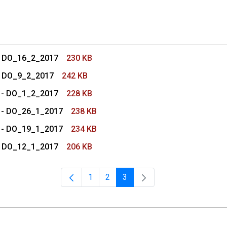
s Conselho Superior
 - DO_16_2_2017
230 KB
 - DO_9_2_2017
242 KB
7 - DO_1_2_2017
228 KB
7 - DO_26_1_2017
238 KB
7 - DO_19_1_2017
234 KB
 - DO_12_1_2017
206 KB
1
2
3
Página
Página
Página