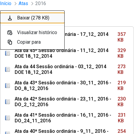
Sessões e Reuniões - Documentos Con
Início
Atas
2016
Pular para o Conteúdo principal
Baixar (357 KB)
Baixar (329 KB)
Baixar (273 KB)
Baixar (219 KB)
Baixar (230 KB)
Baixar (231 KB)
Baixar (254 KB)
Baixar (234 KB)
Baixar (234 KB)
Baixar (222 KB)
Baixar (240 KB)
Baixar (224 KB)
Baixar (223 KB)
Baixar (235 KB)
Baixar (220 KB)
Baixar (238 KB)
Baixar (236 KB)
Baixar (225 KB)
Baixar (220 KB)
Baixar (235 KB)
Baixar (220 KB)
Baixar (278 KB)
Ordenar
Filtro
Visualizar histórico
Visualizar histórico
Visualizar histórico
Visualizar histórico
Visualizar histórico
Visualizar histórico
Visualizar histórico
Visualizar histórico
Visualizar histórico
Visualizar histórico
Visualizar histórico
Visualizar histórico
Visualizar histórico
Visualizar histórico
Visualizar histórico
Visualizar histórico
Visualizar histórico
Visualizar histórico
Visualizar histórico
Visualizar histórico
Visualizar histórico
Visualizar histórico
Ata da 46ª Sessão ordinária - 17_12_ 2014
357
DOE 22_01_2015
KB
Copiar para
Copiar para
Copiar para
Copiar para
Copiar para
Copiar para
Copiar para
Copiar para
Copiar para
Copiar para
Copiar para
Copiar para
Copiar para
Copiar para
Copiar para
Copiar para
Copiar para
Copiar para
Copiar para
Copiar para
Copiar para
Copiar para
Ata da 45ª Sessão ordinária - 11_12_ 2014
329
DOE 18_12_2014
KB
Ata da 44 Sessão ordinária - 03_12_ 2014
273
DOE 18_12_2014
KB
Ata da 43ª Sessão ordinária - 30_11_ 2016 -
219
DO_8_12_2016
KB
Ata da 42ª Sessão ordinária - 23_11_ 2016 -
230
DO_2_12_2016
KB
Ata da 41ª Sessão ordinária - 16_11_ 2016 -
231
DO_24_11_2016
KB
Ata da 40ª Sessão ordinária - 9_11_ 2016 -
254