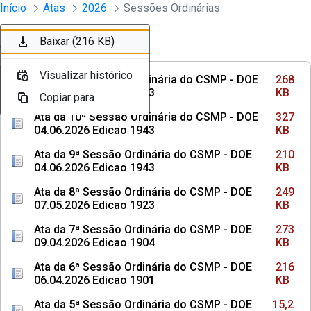
Sessões e Reuniões - Documentos Con
Início
Atas
2026
Sessões Ordinárias
Pular para o Conteúdo principal
Baixar (268 KB)
Baixar (327 KB)
Baixar (210 KB)
Baixar (249 KB)
Baixar (273 KB)
Baixar (216 KB)
Ordenar
Filtro
Visualizar histórico
Visualizar histórico
Visualizar histórico
Visualizar histórico
Visualizar histórico
Visualizar histórico
Ata da 11ª Sessão Ordinária do CSMP - DOE
268
18.06.2026 Edicao 1953
KB
Copiar para
Copiar para
Copiar para
Copiar para
Copiar para
Copiar para
Ata da 10ª Sessão Ordinária do CSMP - DOE
327
04.06.2026 Edicao 1943
KB
Ata da 9ª Sessão Ordinária do CSMP - DOE
210
04.06.2026 Edicao 1943
KB
Ata da 8ª Sessão Ordinária do CSMP - DOE
249
07.05.2026 Edicao 1923
KB
Ata da 7ª Sessão Ordinária do CSMP - DOE
273
09.04.2026 Edicao 1904
KB
Ata da 6ª Sessão Ordinária do CSMP - DOE
216
06.04.2026 Edicao 1901
KB
Ata da 5ª Sessão Ordinária do CSMP - DOE
15,2