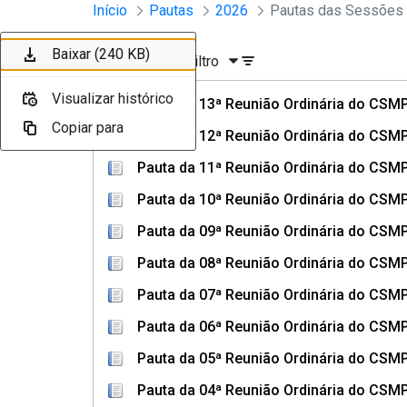
Sessões e Reuniões - Documento
Início
Pautas
2026
Pular para o Conteúdo principal
Baixar (169 KB)
Baixar (162 KB)
Baixar (251 KB)
Baixar (273 KB)
Baixar (265 KB)
Baixar (230 KB)
Baixar (240 KB)
Ordenar
Filtro
Visualizar histórico
Visualizar histórico
Visualizar histórico
Visualizar histórico
Visualizar histórico
Visualizar histórico
Visualizar histórico
Pauta da 13ª Reunião Ordinária do CSMP
Copiar para
Copiar para
Copiar para
Copiar para
Copiar para
Copiar para
Copiar para
Pauta da 12ª Reunião Ordinária do CSMP
Pauta da 11ª Reunião Ordinária do CSMP
Pauta da 10ª Reunião Ordinária do CSMP
Pauta da 09ª Reunião Ordinária do CSMP
Pauta da 08ª Reunião Ordinária do CSMP
Pauta da 07ª Reunião Ordinária do CSMP
Pauta da 06ª Reunião Ordinária do CSMP
Pauta da 05ª Reunião Ordinária do CSMP
Pauta da 04ª Reunião Ordinária do CSMP