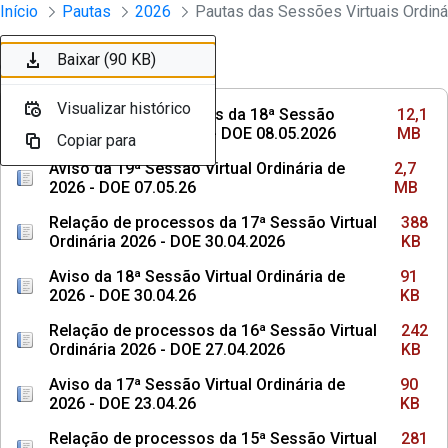
Sessões e Reuniões - Documentos Con
Início
Pautas
2026
Pular para o Conteúdo principal
Baixar (12,1 MB)
Baixar (2,7 MB)
Baixar (388 KB)
Baixar (91 KB)
Baixar (242 KB)
Baixar (90 KB)
Baixar (281 KB)
Baixar (90 KB)
Baixar (251 KB)
Baixar (90 KB)
Ordenar
Filtro
Visualizar histórico
Visualizar histórico
Visualizar histórico
Visualizar histórico
Visualizar histórico
Visualizar histórico
Visualizar histórico
Visualizar histórico
Visualizar histórico
Visualizar histórico
Relações de processos da 18ª Sessão
12,1
Virtual Ordinária 2026 - DOE 08.05.2026
MB
Copiar para
Copiar para
Copiar para
Copiar para
Copiar para
Copiar para
Copiar para
Copiar para
Copiar para
Copiar para
Aviso da 19ª Sessão Virtual Ordinária de
2,7
2026 - DOE 07.05.26
MB
Relação de processos da 17ª Sessão Virtual
388
Ordinária 2026 - DOE 30.04.2026
KB
Aviso da 18ª Sessão Virtual Ordinária de
91
2026 - DOE 30.04.26
KB
Relação de processos da 16ª Sessão Virtual
242
Ordinária 2026 - DOE 27.04.2026
KB
Aviso da 17ª Sessão Virtual Ordinária de
90
2026 - DOE 23.04.26
KB
Relação de processos da 15ª Sessão Virtual
281