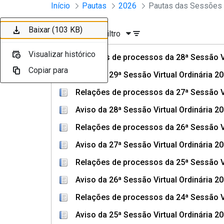
Sessões e Reuniões - Documento
Início
Pautas
2026
Pular para o Conteúdo principal
Baixar (244 KB)
Baixar (90 KB)
Baixar (199 KB)
Baixar (90 KB)
Baixar (200 KB)
Baixar (90 KB)
Baixar (257 KB)
Baixar (90 KB)
Baixar (278 KB)
Baixar (103 KB)
Ordenar
Filtro
Visualizar histórico
Visualizar histórico
Visualizar histórico
Visualizar histórico
Visualizar histórico
Visualizar histórico
Visualizar histórico
Visualizar histórico
Visualizar histórico
Visualizar histórico
Relações de processos da 28ª Sessão Vi
Copiar para
Copiar para
Copiar para
Copiar para
Copiar para
Copiar para
Copiar para
Copiar para
Copiar para
Copiar para
Aviso da 29ª Sessão Virtual Ordinária 2
Relações de processos da 27ª Sessão Vi
Aviso da 28ª Sessão Virtual Ordinária 2
Relações de processos da 26ª Sessão Vi
Aviso da 27ª Sessão Virtual Ordinária 2
Relações de processos da 25ª Sessão Vi
Aviso da 26ª Sessão Virtual Ordinária 2
Relações de processos da 24ª Sessão Vi
Aviso da 25ª Sessão Virtual Ordinária 2