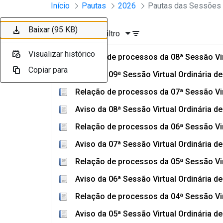
Sessões e Reuniões - Documento
Início
Pautas
2026
Pular para o Conteúdo principal
Baixar (315 KB)
Baixar (90 KB)
Baixar (366 KB)
Baixar (89 KB)
Baixar (266 KB)
Baixar (91 KB)
Baixar (448 KB)
Baixar (95 KB)
Ordenar
Filtro
Visualizar histórico
Visualizar histórico
Visualizar histórico
Visualizar histórico
Visualizar histórico
Visualizar histórico
Visualizar histórico
Visualizar histórico
Relação de processos da 08ª Sessão Vir
Copiar para
Copiar para
Copiar para
Copiar para
Copiar para
Copiar para
Copiar para
Copiar para
Aviso da 09ª Sessão Virtual Ordinária d
Relação de processos da 07ª Sessão Vir
Aviso da 08ª Sessão Virtual Ordinária d
Relação de processos da 06ª Sessão Vir
Aviso da 07ª Sessão Virtual Ordinária d
Relação de processos da 05ª Sessão Vir
Aviso da 06ª Sessão Virtual Ordinária d
Relação de processos da 04ª Sessão Vir
Aviso da 05ª Sessão Virtual Ordinária 