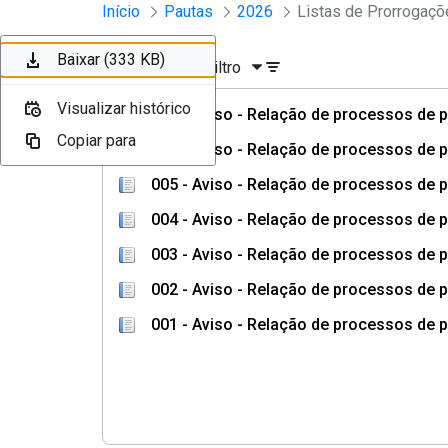
Sessões e Reuniões - Documento
Início
Pautas
2026
Pular para o Conteúdo principal
Baixar (180 KB)
Baixar (178 KB)
Baixar (213 KB)
Baixar (333 KB)
Ordenar
Filtro
Visualizar histórico
Visualizar histórico
Visualizar histórico
Visualizar histórico
007 - Aviso - Relação de processos de
Copiar para
Copiar para
Copiar para
Copiar para
006 - Aviso - Relação de processos de
005 - Aviso - Relação de processos de
004 - Aviso - Relação de processos de
003 - Aviso - Relação de processos de
002 - Aviso - Relação de processos de
001 - Aviso - Relação de processos de