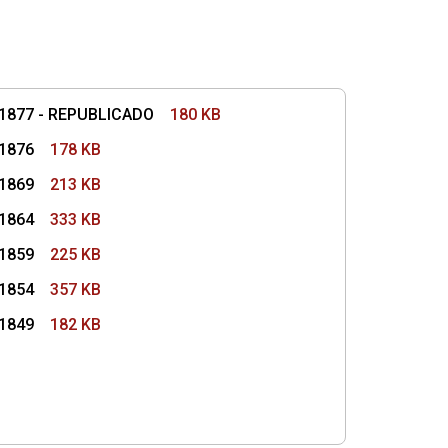
o 1877 - REPUBLICADO
180 KB
 1876
178 KB
 1869
213 KB
 1864
333 KB
 1859
225 KB
 1854
357 KB
 1849
182 KB