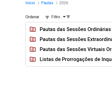
Sessões e Reuniões - Documento
Início
Pautas
2026
Pular para o Conteúdo principal
Ordenar
Filtro
Pautas das Sessões Ordinária
Pautas das Sessões Extraordin
Pautas das Sessões Virtuais O
Listas de Prorrogações de Inqué