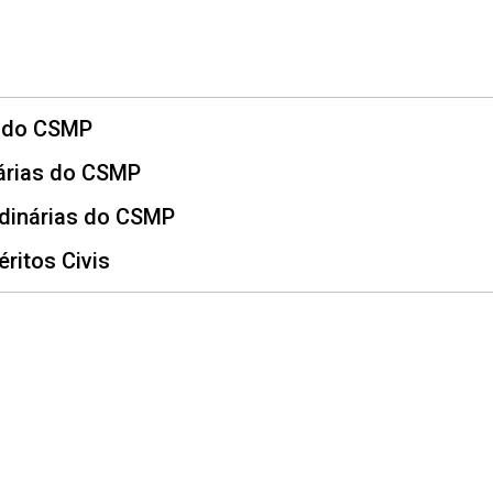
s Conselho Superior
s do CSMP
árias do CSMP
rdinárias do CSMP
ritos Civis