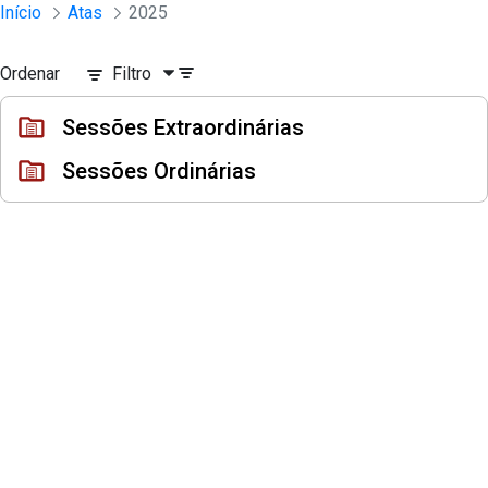
Sessões e Reuniões - Documentos Con
Início
Atas
2025
Pular para o Conteúdo principal
Ordenar
Filtro
Sessões Extraordinárias
Sessões Ordinárias