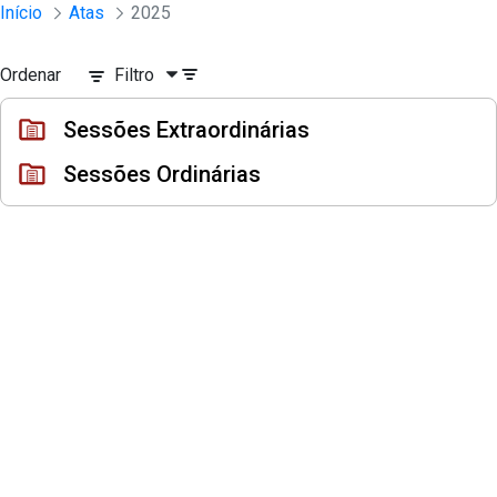
Sessões e Reuniões - Documentos Con
Início
Atas
2025
Pular para o Conteúdo principal
Ordenar
Filtro
Sessões Extraordinárias
Sessões Ordinárias