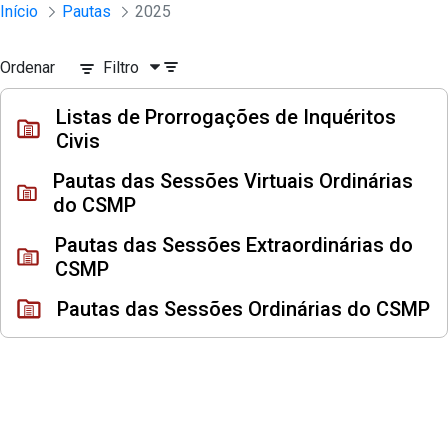
Sessões e Reuniões - Documentos Con
Início
Pautas
2025
Pular para o Conteúdo principal
Ordenar
Filtro
Listas de Prorrogações de Inquéritos
Civis
Pautas das Sessões Virtuais Ordinárias
do CSMP
Pautas das Sessões Extraordinárias do
CSMP
Pautas das Sessões Ordinárias do CSMP