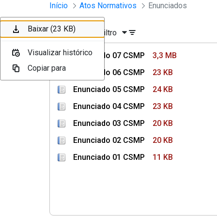
Instrumento jurídico - Document
Início
Atos Normativos
Enunciados
Pular para o Conteúdo principal
Baixar (3,3 MB)
Baixar (23 KB)
Baixar (24 KB)
Baixar (23 KB)
Ordenar
Filtro
Visualizar histórico
Visualizar histórico
Visualizar histórico
Visualizar histórico
Enunciado 07 CSMP
3,3 MB
Copiar para
Copiar para
Copiar para
Copiar para
Enunciado 06 CSMP
23 KB
Enunciado 05 CSMP
24 KB
Enunciado 04 CSMP
23 KB
Enunciado 03 CSMP
20 KB
Enunciado 02 CSMP
20 KB
Enunciado 01 CSMP
11 KB