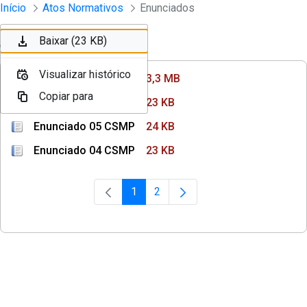
Instrumento jurídico - Documentos Co
Início
Atos Normativos
Enunciados
Pular para o Conteúdo principal
Baixar (3,3 MB)
Baixar (23 KB)
Ordenar
Filtro
Visualizar histórico
Visualizar histórico
Enunciado 07 CSMP
3,3 MB
Copiar para
Copiar para
Enunciado 06 CSMP
23 KB
Enunciado 05 CSMP
24 KB
Enunciado 04 CSMP
23 KB
1
2
Página
Página