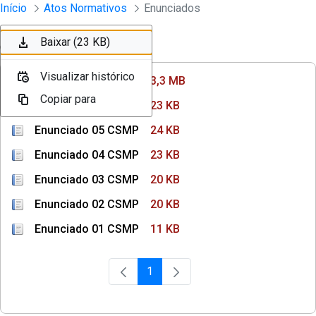
Instrumento jurídico - Documentos Co
Início
Atos Normativos
Enunciados
Pular para o Conteúdo principal
Baixar (3,3 MB)
Baixar (23 KB)
Baixar (24 KB)
Baixar (23 KB)
Ordenar
Filtro
Visualizar histórico
Visualizar histórico
Visualizar histórico
Visualizar histórico
Enunciado 07 CSMP
3,3 MB
Copiar para
Copiar para
Copiar para
Copiar para
Enunciado 06 CSMP
23 KB
Enunciado 05 CSMP
24 KB
Enunciado 04 CSMP
23 KB
Enunciado 03 CSMP
20 KB
Enunciado 02 CSMP
20 KB
Enunciado 01 CSMP
11 KB
1
Página