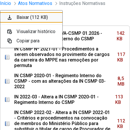
Instrumento jurídico - Documentos Co
Início
Atos Normativos
Instruções Normativas
Pular para o Conteúdo principal
Baixar (142 KB)
Baixar (117 KB)
Baixar (8,5 MB)
Baixar (113 KB)
Baixar (112 KB)
Ordenar
Filtro
Visualizar histórico
Visualizar histórico
Visualizar histórico
Visualizar histórico
Visualizar histórico
INSTRUÇÃO NORMATIVA-CSMP 01.2026 -
142
Institui o Regimento Interno do CSMP
KB
Copiar para
Copiar para
Copiar para
Copiar para
Copiar para
IN CSMP Nº 2021-01 - Procedimentos a
serem observados no provimento de cargos
117
da carreira do MPPE nas remoções por
KB
permuta
IN CSMP 2020-01 - Regimento Interno do
8,5
CSMP - com as alterações da IN CSMP 03-
MB
2022
IN 2022-03 - Altera a IN CSMP 2020-01 -
113
Regimento Interno do CSMP
KB
IN CSMP 2022-02 - Altera a IN CSMP 2022-01
- Critérios e procedimentos na convocação
112
de membros do Ministério Pùblico para
KB
substituir o titular de cargo de Procurador de