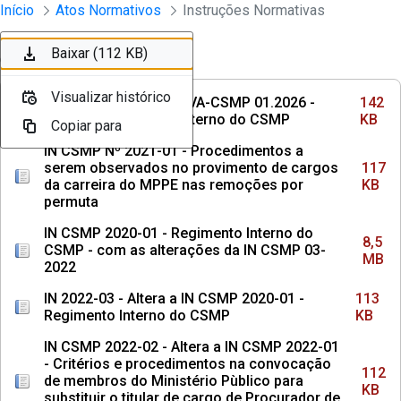
Instrumento jurídico - Documentos Co
Início
Atos Normativos
Instruções Normativas
Pular para o Conteúdo principal
Baixar (142 KB)
Baixar (117 KB)
Baixar (8,5 MB)
Baixar (113 KB)
Baixar (112 KB)
Ordenar
Filtro
Visualizar histórico
Visualizar histórico
Visualizar histórico
Visualizar histórico
Visualizar histórico
INSTRUÇÃO NORMATIVA-CSMP 01.2026 -
142
Institui o Regimento Interno do CSMP
KB
Copiar para
Copiar para
Copiar para
Copiar para
Copiar para
IN CSMP Nº 2021-01 - Procedimentos a
serem observados no provimento de cargos
117
da carreira do MPPE nas remoções por
KB
permuta
IN CSMP 2020-01 - Regimento Interno do
8,5
CSMP - com as alterações da IN CSMP 03-
MB
2022
IN 2022-03 - Altera a IN CSMP 2020-01 -
113
Regimento Interno do CSMP
KB
IN CSMP 2022-02 - Altera a IN CSMP 2022-01
- Critérios e procedimentos na convocação
112
de membros do Ministério Pùblico para
KB
substituir o titular de cargo de Procurador de