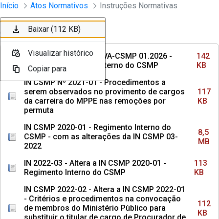
Instrumento jurídico - Documentos Co
Início
Atos Normativos
Instruções Normativas
Pular para o Conteúdo principal
Baixar (142 KB)
Baixar (117 KB)
Baixar (8,5 MB)
Baixar (113 KB)
Baixar (112 KB)
Ordenar
Filtro
Visualizar histórico
Visualizar histórico
Visualizar histórico
Visualizar histórico
Visualizar histórico
INSTRUÇÃO NORMATIVA-CSMP 01.2026 -
142
Institui o Regimento Interno do CSMP
KB
Copiar para
Copiar para
Copiar para
Copiar para
Copiar para
IN CSMP Nº 2021-01 - Procedimentos a
serem observados no provimento de cargos
117
da carreira do MPPE nas remoções por
KB
permuta
IN CSMP 2020-01 - Regimento Interno do
8,5
CSMP - com as alterações da IN CSMP 03-
MB
2022
IN 2022-03 - Altera a IN CSMP 2020-01 -
113
Regimento Interno do CSMP
KB
IN CSMP 2022-02 - Altera a IN CSMP 2022-01
- Critérios e procedimentos na convocação
112
de membros do Ministério Pùblico para
KB
substituir o titular de cargo de Procurador de