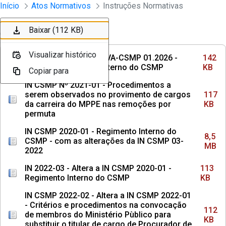
Instrumento jurídico - Documentos Co
Início
Atos Normativos
Instruções Normativas
Pular para o Conteúdo principal
Baixar (142 KB)
Baixar (117 KB)
Baixar (8,5 MB)
Baixar (113 KB)
Baixar (112 KB)
Ordenar
Filtro
Visualizar histórico
Visualizar histórico
Visualizar histórico
Visualizar histórico
Visualizar histórico
INSTRUÇÃO NORMATIVA-CSMP 01.2026 -
142
Institui o Regimento Interno do CSMP
KB
Copiar para
Copiar para
Copiar para
Copiar para
Copiar para
IN CSMP Nº 2021-01 - Procedimentos a
serem observados no provimento de cargos
117
da carreira do MPPE nas remoções por
KB
permuta
IN CSMP 2020-01 - Regimento Interno do
8,5
CSMP - com as alterações da IN CSMP 03-
MB
2022
IN 2022-03 - Altera a IN CSMP 2020-01 -
113
Regimento Interno do CSMP
KB
IN CSMP 2022-02 - Altera a IN CSMP 2022-01
- Critérios e procedimentos na convocação
112
de membros do Ministério Pùblico para
KB
substituir o titular de cargo de Procurador de