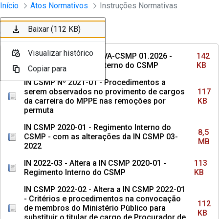
Instrumento jurídico - Documentos Co
Início
Atos Normativos
Instruções Normativas
Pular para o Conteúdo principal
Baixar (142 KB)
Baixar (117 KB)
Baixar (8,5 MB)
Baixar (113 KB)
Baixar (112 KB)
Ordenar
Filtro
Visualizar histórico
Visualizar histórico
Visualizar histórico
Visualizar histórico
Visualizar histórico
INSTRUÇÃO NORMATIVA-CSMP 01.2026 -
142
Institui o Regimento Interno do CSMP
KB
Copiar para
Copiar para
Copiar para
Copiar para
Copiar para
IN CSMP Nº 2021-01 - Procedimentos a
serem observados no provimento de cargos
117
da carreira do MPPE nas remoções por
KB
permuta
IN CSMP 2020-01 - Regimento Interno do
8,5
CSMP - com as alterações da IN CSMP 03-
MB
2022
IN 2022-03 - Altera a IN CSMP 2020-01 -
113
Regimento Interno do CSMP
KB
IN CSMP 2022-02 - Altera a IN CSMP 2022-01
- Critérios e procedimentos na convocação
112
de membros do Ministério Pùblico para
KB
substituir o titular de cargo de Procurador de