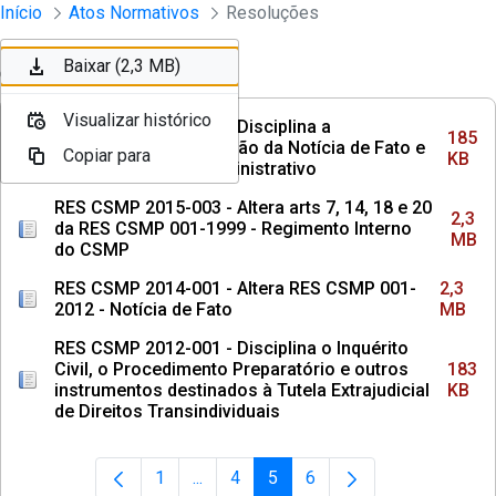
Instrumento jurídico - Documentos Co
Início
Atos Normativos
Resoluções
Pular para o Conteúdo principal
Baixar (185 KB)
Baixar (2,3 MB)
Ordenar
Filtro
Visualizar histórico
Visualizar histórico
RES CSMP 2016-001 - Disciplina a
185
instauração e tramitação da Notícia de Fato e
Copiar para
Copiar para
KB
do Procedimento Administrativo
RES CSMP 2015-003 - Altera arts 7, 14, 18 e 20
2,3
da RES CSMP 001-1999 - Regimento Interno
MB
do CSMP
RES CSMP 2014-001 - Altera RES CSMP 001-
2,3
2012 - Notícia de Fato
MB
RES CSMP 2012-001 - Disciplina o Inquérito
Civil, o Procedimento Preparatório e outros
183
instrumentos destinados à Tutela Extrajudicial
KB
de Direitos Transindividuais
1
...
4
5
6
Página
Páginas intermediárias Usar ABA para 
Página
Página
Página