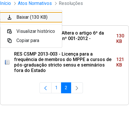
Instrumento jurídico - Documentos Co
Início
Atos Normativos
Resoluções
Pular para o Conteúdo principal
Baixar (130 KB)
Ordenar
Filtro
Visualizar histórico
RES CSMP 2013-001 - Altera o artigo 6º da
130
Resolução RES-CSMP nº 001-2012 -
Copiar para
KB
Arquimedes
RES CSMP 2013-003 - Licença para a
frequência de membros do MPPE a cursos de
121
pós-graduação stricto sensu e seminários
KB
fora do Estado
1
2
Página
Página