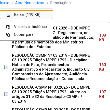
Instrumento jurídico - Documentos Co
Início
Atos Normativos
Resoluções
Pular para o Conteúdo principal
Baixar (108 KB)
Baixar (160 KB)
Baixar (107 KB)
Baixar (137 KB)
Baixar (113 KB)
Baixar (3,2 MB)
Baixar (857 KB)
Baixar (5,1 MB)
Baixar (1,6 MB)
Baixar (119 KB)
Ordenar
Filtro
Visualizar histórico
Visualizar histórico
Visualizar histórico
Visualizar histórico
Visualizar histórico
Visualizar histórico
Visualizar histórico
Visualizar histórico
Visualizar histórico
Visualizar histórico
RESOLUÇÃO CSMP Nº 01.2026 - DOE MPPE
29.04.2026 Edicao 1917 - Regulamenta, no
Copiar para
Copiar para
Copiar para
Copiar para
Copiar para
Copiar para
Copiar para
Copiar para
Copiar para
Copiar para
108
âmbito do Ministério Público de Pernambuco,
KB
a permuta de membros dos Ministérios
Públicos dos Estados
RESOLUÇÃO CSMP Nº 03.2019 - DOE MPPE
03.10.2025 Edição MPPE 1792 - Disciplina
Notícia de Fato, Procedimentos
160
Administrativo e Preparatório, Inquérito Civil,
KB
Compromisso de Ajustamento, Audiência
Pública e Recomendação - Consolidada
RESOLUÇÃO-CSMP Nº 03.2025 - DOE MPPE
03.10.2025 Edição MPPE 1792 - Altera os
107
artigos 31 e 32 da Resolução-CSMP nº
KB
03.2019
RESOLUÇÃO-CSMP Nº 02.2025 - DOE MPPE