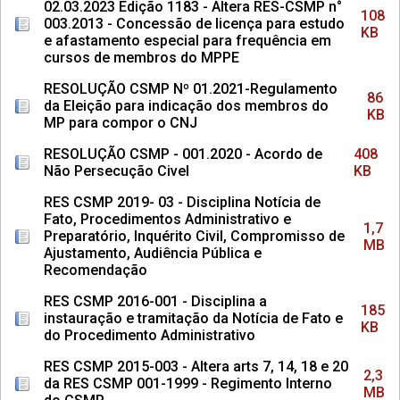
02.03.2023 Edição 1183 - Altera RES-CSMP n°
108
003.2013 - Concessão de licença para estudo
KB
e afastamento especial para frequência em
cursos de membros do MPPE
RESOLUÇÃO CSMP Nº 01.2021-Regulamento
86
da Eleição para indicação dos membros do
KB
MP para compor o CNJ
RESOLUÇÃO CSMP - 001.2020 - Acordo de
408
Não Persecução Civel
KB
RES CSMP 2019- 03 - Disciplina Notícia de
Fato, Procedimentos Administrativo e
1,7
Preparatório, Inquérito Civil, Compromisso de
MB
Ajustamento, Audiência Pública e
Recomendação
RES CSMP 2016-001 - Disciplina a
185
instauração e tramitação da Notícia de Fato e
KB
do Procedimento Administrativo
RES CSMP 2015-003 - Altera arts 7, 14, 18 e 20
2,3
da RES CSMP 001-1999 - Regimento Interno
MB