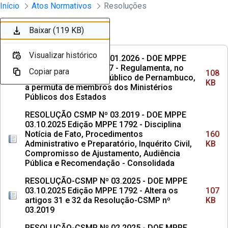
Instrumento jurídico - Documentos Co
Início
Atos Normativos
Resoluções
Pular para o Conteúdo principal
Baixar (108 KB)
Baixar (160 KB)
Baixar (107 KB)
Baixar (137 KB)
Baixar (113 KB)
Baixar (3,2 MB)
Baixar (857 KB)
Baixar (5,1 MB)
Baixar (1,6 MB)
Baixar (119 KB)
Ordenar
Filtro
Visualizar histórico
Visualizar histórico
Visualizar histórico
Visualizar histórico
Visualizar histórico
Visualizar histórico
Visualizar histórico
Visualizar histórico
Visualizar histórico
Visualizar histórico
RESOLUÇÃO CSMP Nº 01.2026 - DOE MPPE
29.04.2026 Edicao 1917 - Regulamenta, no
Copiar para
Copiar para
Copiar para
Copiar para
Copiar para
Copiar para
Copiar para
Copiar para
Copiar para
Copiar para
108
âmbito do Ministério Público de Pernambuco,
KB
a permuta de membros dos Ministérios
Públicos dos Estados
RESOLUÇÃO CSMP Nº 03.2019 - DOE MPPE
03.10.2025 Edição MPPE 1792 - Disciplina
Notícia de Fato, Procedimentos
160
Administrativo e Preparatório, Inquérito Civil,
KB
Compromisso de Ajustamento, Audiência
Pública e Recomendação - Consolidada
RESOLUÇÃO-CSMP Nº 03.2025 - DOE MPPE
03.10.2025 Edição MPPE 1792 - Altera os
107
artigos 31 e 32 da Resolução-CSMP nº
KB
03.2019
RESOLUÇÃO-CSMP Nº 02.2025 - DOE MPPE