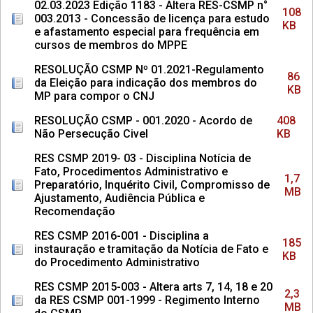
02.03.2023 Edição 1183 - Altera RES-CSMP n°
108
003.2013 - Concessão de licença para estudo
KB
e afastamento especial para frequência em
cursos de membros do MPPE
RESOLUÇÃO CSMP Nº 01.2021-Regulamento
86
da Eleição para indicação dos membros do
KB
MP para compor o CNJ
RESOLUÇÃO CSMP - 001.2020 - Acordo de
408
Não Persecução Civel
KB
RES CSMP 2019- 03 - Disciplina Notícia de
Fato, Procedimentos Administrativo e
1,7
Preparatório, Inquérito Civil, Compromisso de
MB
Ajustamento, Audiência Pública e
Recomendação
RES CSMP 2016-001 - Disciplina a
185
instauração e tramitação da Notícia de Fato e
KB
do Procedimento Administrativo
RES CSMP 2015-003 - Altera arts 7, 14, 18 e 20
2,3
da RES CSMP 001-1999 - Regimento Interno
MB