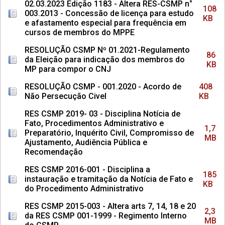
02.03.2023 Edição 1183 - Altera RES-CSMP n°
108
003.2013 - Concessão de licença para estudo
KB
e afastamento especial para frequência em
cursos de membros do MPPE
RESOLUÇÃO CSMP Nº 01.2021-Regulamento
86
da Eleição para indicação dos membros do
KB
MP para compor o CNJ
RESOLUÇÃO CSMP - 001.2020 - Acordo de
408
Não Persecução Civel
KB
RES CSMP 2019- 03 - Disciplina Notícia de
Fato, Procedimentos Administrativo e
1,7
Preparatório, Inquérito Civil, Compromisso de
MB
Ajustamento, Audiência Pública e
Recomendação
RES CSMP 2016-001 - Disciplina a
185
instauração e tramitação da Notícia de Fato e
KB
do Procedimento Administrativo
RES CSMP 2015-003 - Altera arts 7, 14, 18 e 20
2,3
da RES CSMP 001-1999 - Regimento Interno
MB