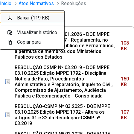
Instrumento jurídico - Documentos Co
Início
Atos Normativos
Resoluções
Pular para o Conteúdo principal
Baixar (108 KB)
Baixar (160 KB)
Baixar (107 KB)
Baixar (137 KB)
Baixar (113 KB)
Baixar (3,2 MB)
Baixar (857 KB)
Baixar (5,1 MB)
Baixar (1,6 MB)
Baixar (119 KB)
Ordenar
Filtro
Visualizar histórico
Visualizar histórico
Visualizar histórico
Visualizar histórico
Visualizar histórico
Visualizar histórico
Visualizar histórico
Visualizar histórico
Visualizar histórico
Visualizar histórico
RESOLUÇÃO CSMP Nº 01.2026 - DOE MPPE
29.04.2026 Edicao 1917 - Regulamenta, no
Copiar para
Copiar para
Copiar para
Copiar para
Copiar para
Copiar para
Copiar para
Copiar para
Copiar para
Copiar para
108
âmbito do Ministério Público de Pernambuco,
KB
a permuta de membros dos Ministérios
Públicos dos Estados
RESOLUÇÃO CSMP Nº 03.2019 - DOE MPPE
03.10.2025 Edição MPPE 1792 - Disciplina
Notícia de Fato, Procedimentos
160
Administrativo e Preparatório, Inquérito Civil,
KB
Compromisso de Ajustamento, Audiência
Pública e Recomendação - Consolidada
RESOLUÇÃO-CSMP Nº 03.2025 - DOE MPPE
03.10.2025 Edição MPPE 1792 - Altera os
107
artigos 31 e 32 da Resolução-CSMP nº
KB
03.2019
RESOLUÇÃO-CSMP Nº 02.2025 - DOE MPPE