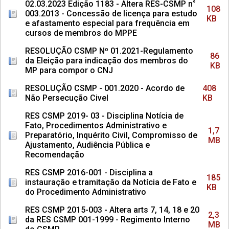
02.03.2023 Edição 1183 - Altera RES-CSMP n°
108
003.2013 - Concessão de licença para estudo
KB
e afastamento especial para frequência em
cursos de membros do MPPE
RESOLUÇÃO CSMP Nº 01.2021-Regulamento
86
da Eleição para indicação dos membros do
KB
MP para compor o CNJ
RESOLUÇÃO CSMP - 001.2020 - Acordo de
408
Não Persecução Civel
KB
RES CSMP 2019- 03 - Disciplina Notícia de
Fato, Procedimentos Administrativo e
1,7
Preparatório, Inquérito Civil, Compromisso de
MB
Ajustamento, Audiência Pública e
Recomendação
RES CSMP 2016-001 - Disciplina a
185
instauração e tramitação da Notícia de Fato e
KB
do Procedimento Administrativo
RES CSMP 2015-003 - Altera arts 7, 14, 18 e 20
2,3
da RES CSMP 001-1999 - Regimento Interno
MB