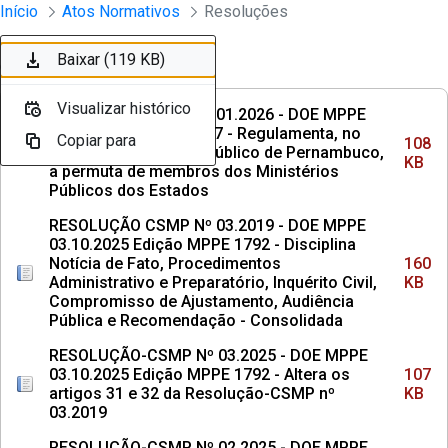
Instrumento jurídico - Documentos Co
Início
Atos Normativos
Resoluções
Pular para o Conteúdo principal
Baixar (108 KB)
Baixar (160 KB)
Baixar (107 KB)
Baixar (137 KB)
Baixar (113 KB)
Baixar (3,2 MB)
Baixar (857 KB)
Baixar (5,1 MB)
Baixar (1,6 MB)
Baixar (119 KB)
Ordenar
Filtro
Visualizar histórico
Visualizar histórico
Visualizar histórico
Visualizar histórico
Visualizar histórico
Visualizar histórico
Visualizar histórico
Visualizar histórico
Visualizar histórico
Visualizar histórico
RESOLUÇÃO CSMP Nº 01.2026 - DOE MPPE
29.04.2026 Edicao 1917 - Regulamenta, no
Copiar para
Copiar para
Copiar para
Copiar para
Copiar para
Copiar para
Copiar para
Copiar para
Copiar para
Copiar para
108
âmbito do Ministério Público de Pernambuco,
KB
a permuta de membros dos Ministérios
Públicos dos Estados
RESOLUÇÃO CSMP Nº 03.2019 - DOE MPPE
03.10.2025 Edição MPPE 1792 - Disciplina
Notícia de Fato, Procedimentos
160
Administrativo e Preparatório, Inquérito Civil,
KB
Compromisso de Ajustamento, Audiência
Pública e Recomendação - Consolidada
RESOLUÇÃO-CSMP Nº 03.2025 - DOE MPPE
03.10.2025 Edição MPPE 1792 - Altera os
107
artigos 31 e 32 da Resolução-CSMP nº
KB
03.2019
RESOLUÇÃO-CSMP Nº 02.2025 - DOE MPPE