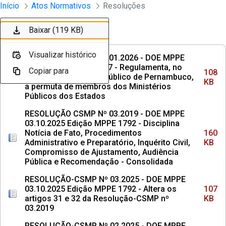
Instrumento jurídico - Documentos Co
Início
Atos Normativos
Resoluções
Pular para o Conteúdo principal
Baixar (108 KB)
Baixar (160 KB)
Baixar (107 KB)
Baixar (137 KB)
Baixar (113 KB)
Baixar (3,2 MB)
Baixar (857 KB)
Baixar (5,1 MB)
Baixar (1,6 MB)
Baixar (119 KB)
Ordenar
Filtro
Visualizar histórico
Visualizar histórico
Visualizar histórico
Visualizar histórico
Visualizar histórico
Visualizar histórico
Visualizar histórico
Visualizar histórico
Visualizar histórico
Visualizar histórico
RESOLUÇÃO CSMP Nº 01.2026 - DOE MPPE
29.04.2026 Edicao 1917 - Regulamenta, no
Copiar para
Copiar para
Copiar para
Copiar para
Copiar para
Copiar para
Copiar para
Copiar para
Copiar para
Copiar para
108
âmbito do Ministério Público de Pernambuco,
KB
a permuta de membros dos Ministérios
Públicos dos Estados
RESOLUÇÃO CSMP Nº 03.2019 - DOE MPPE
03.10.2025 Edição MPPE 1792 - Disciplina
Notícia de Fato, Procedimentos
160
Administrativo e Preparatório, Inquérito Civil,
KB
Compromisso de Ajustamento, Audiência
Pública e Recomendação - Consolidada
RESOLUÇÃO-CSMP Nº 03.2025 - DOE MPPE
03.10.2025 Edição MPPE 1792 - Altera os
107
artigos 31 e 32 da Resolução-CSMP nº
KB
03.2019
RESOLUÇÃO-CSMP Nº 02.2025 - DOE MPPE