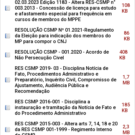
02.03.2023 Edição 1183 - Altera RES-CSMP n°
108
003.2013 - Concessão de licença para estudo
KB
e afastamento especial para frequência em
cursos de membros do MPPE
RESOLUÇÃO CSMP Nº 01.2021-Regulamento
86
da Eleição para indicação dos membros do
KB
MP para compor o CNJ
RESOLUÇÃO CSMP - 001.2020 - Acordo de
408
Não Persecução Civel
KB
RES CSMP 2019- 03 - Disciplina Notícia de
Fato, Procedimentos Administrativo e
1,7
Preparatório, Inquérito Civil, Compromisso de
MB
Ajustamento, Audiência Pública e
Recomendação
RES CSMP 2016-001 - Disciplina a
185
instauração e tramitação da Notícia de Fato e
KB
do Procedimento Administrativo
RES CSMP 2015-003 - Altera arts 7, 14, 18 e 20
2,3
da RES CSMP 001-1999 - Regimento Interno
MB