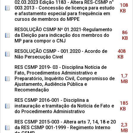
02.03.2023 Edição 1183 - Altera RES-CSMP n°
108
003.2013 - Concessão de licença para estudo
KB
e afastamento especial para frequência em
cursos de membros do MPPE
RESOLUÇÃO CSMP Nº 01.2021-Regulamento
86
da Eleição para indicação dos membros do
KB
MP para compor o CNJ
RESOLUÇÃO CSMP - 001.2020 - Acordo de
408
Não Persecução Civel
KB
RES CSMP 2019- 03 - Disciplina Notícia de
Fato, Procedimentos Administrativo e
1,7
Preparatório, Inquérito Civil, Compromisso de
MB
Ajustamento, Audiência Pública e
Recomendação
RES CSMP 2016-001 - Disciplina a
185
instauração e tramitação da Notícia de Fato e
KB
do Procedimento Administrativo
RES CSMP 2015-003 - Altera arts 7, 14, 18 e 20
2,3
da RES CSMP 001-1999 - Regimento Interno
MB