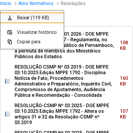
Instrumento jurídico - Documentos Co
Início
Atos Normativos
Resoluções
Pular para o Conteúdo principal
Baixar (108 KB)
Baixar (160 KB)
Baixar (107 KB)
Baixar (137 KB)
Baixar (113 KB)
Baixar (3,2 MB)
Baixar (857 KB)
Baixar (5,1 MB)
Baixar (1,6 MB)
Baixar (119 KB)
Ordenar
Filtro
Visualizar histórico
Visualizar histórico
Visualizar histórico
Visualizar histórico
Visualizar histórico
Visualizar histórico
Visualizar histórico
Visualizar histórico
Visualizar histórico
Visualizar histórico
RESOLUÇÃO CSMP Nº 01.2026 - DOE MPPE
29.04.2026 Edicao 1917 - Regulamenta, no
Copiar para
Copiar para
Copiar para
Copiar para
Copiar para
Copiar para
Copiar para
Copiar para
Copiar para
Copiar para
108
âmbito do Ministério Público de Pernambuco,
KB
a permuta de membros dos Ministérios
Públicos dos Estados
RESOLUÇÃO CSMP Nº 03.2019 - DOE MPPE
03.10.2025 Edição MPPE 1792 - Disciplina
Notícia de Fato, Procedimentos
160
Administrativo e Preparatório, Inquérito Civil,
KB
Compromisso de Ajustamento, Audiência
Pública e Recomendação - Consolidada
RESOLUÇÃO-CSMP Nº 03.2025 - DOE MPPE
03.10.2025 Edição MPPE 1792 - Altera os
107
artigos 31 e 32 da Resolução-CSMP nº
KB
03.2019
RESOLUÇÃO-CSMP Nº 02.2025 - DOE MPPE