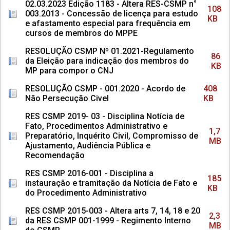
02.03.2023 Edição 1183 - Altera RES-CSMP n°
108
003.2013 - Concessão de licença para estudo
KB
e afastamento especial para frequência em
cursos de membros do MPPE
RESOLUÇÃO CSMP Nº 01.2021-Regulamento
86
da Eleição para indicação dos membros do
KB
MP para compor o CNJ
RESOLUÇÃO CSMP - 001.2020 - Acordo de
408
Não Persecução Civel
KB
RES CSMP 2019- 03 - Disciplina Notícia de
Fato, Procedimentos Administrativo e
1,7
Preparatório, Inquérito Civil, Compromisso de
MB
Ajustamento, Audiência Pública e
Recomendação
RES CSMP 2016-001 - Disciplina a
185
instauração e tramitação da Notícia de Fato e
KB
do Procedimento Administrativo
RES CSMP 2015-003 - Altera arts 7, 14, 18 e 20
2,3
da RES CSMP 001-1999 - Regimento Interno
MB