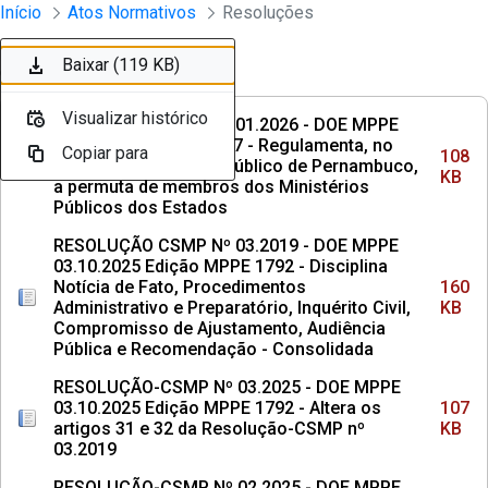
Instrumento jurídico - Documentos Co
Início
Atos Normativos
Resoluções
Pular para o Conteúdo principal
Baixar (108 KB)
Baixar (160 KB)
Baixar (107 KB)
Baixar (137 KB)
Baixar (113 KB)
Baixar (3,2 MB)
Baixar (857 KB)
Baixar (5,1 MB)
Baixar (1,6 MB)
Baixar (119 KB)
Ordenar
Filtro
Visualizar histórico
Visualizar histórico
Visualizar histórico
Visualizar histórico
Visualizar histórico
Visualizar histórico
Visualizar histórico
Visualizar histórico
Visualizar histórico
Visualizar histórico
RESOLUÇÃO CSMP Nº 01.2026 - DOE MPPE
29.04.2026 Edicao 1917 - Regulamenta, no
Copiar para
Copiar para
Copiar para
Copiar para
Copiar para
Copiar para
Copiar para
Copiar para
Copiar para
Copiar para
108
âmbito do Ministério Público de Pernambuco,
KB
a permuta de membros dos Ministérios
Públicos dos Estados
RESOLUÇÃO CSMP Nº 03.2019 - DOE MPPE
03.10.2025 Edição MPPE 1792 - Disciplina
Notícia de Fato, Procedimentos
160
Administrativo e Preparatório, Inquérito Civil,
KB
Compromisso de Ajustamento, Audiência
Pública e Recomendação - Consolidada
RESOLUÇÃO-CSMP Nº 03.2025 - DOE MPPE
03.10.2025 Edição MPPE 1792 - Altera os
107
artigos 31 e 32 da Resolução-CSMP nº
KB
03.2019
RESOLUÇÃO-CSMP Nº 02.2025 - DOE MPPE