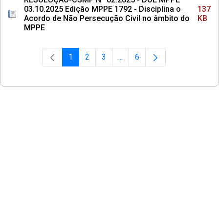
03.10.2025 Edição MPPE 1792 - Disciplina o
137
Acordo de Não Persecução Civil no âmbito do
KB
MPPE
1
2
3
...
6
Página
Página
Página
Páginas intermediárias Usar 
Página