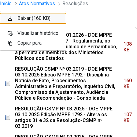
Instrumento jurídico - Documentos Co
Início
Atos Normativos
Resoluções
Pular para o Conteúdo principal
Baixar (108 KB)
Baixar (160 KB)
Ordenar
Filtro
Visualizar histórico
Visualizar histórico
RESOLUÇÃO CSMP Nº 01.2026 - DOE MPPE
29.04.2026 Edicao 1917 - Regulamenta, no
Copiar para
Copiar para
108
âmbito do Ministério Público de Pernambuco,
KB
a permuta de membros dos Ministérios
Públicos dos Estados
RESOLUÇÃO CSMP Nº 03.2019 - DOE MPPE
03.10.2025 Edição MPPE 1792 - Disciplina
Notícia de Fato, Procedimentos
160
Administrativo e Preparatório, Inquérito Civil,
KB
Compromisso de Ajustamento, Audiência
Pública e Recomendação - Consolidada
RESOLUÇÃO-CSMP Nº 03.2025 - DOE MPPE
03.10.2025 Edição MPPE 1792 - Altera os
107
artigos 31 e 32 da Resolução-CSMP nº
KB
03.2019
RESOLUÇÃO-CSMP Nº 02.2025 - DOE MPPE