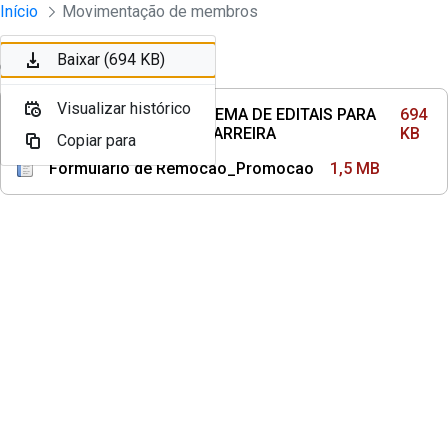
Instrumento jurídico - Documentos Co
Início
Movimentação de membros
Pular para o Conteúdo principal
Baixar (694 KB)
Ordenar
Filtro
Visualizar histórico
PASSO A PASSO - SISTEMA DE EDITAIS PARA
694
MOVIMENTAÇÃO NA CARREIRA
KB
Copiar para
Formulario de Remocao_Promocao
1,5 MB