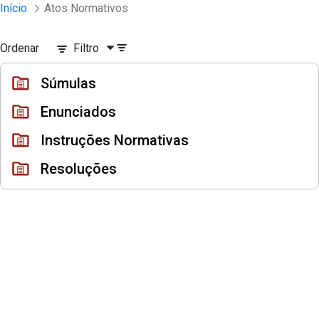
Instrumento jurídico - Documentos Co
Início
Atos Normativos
Pular para o Conteúdo principal
Ordenar
Filtro
Súmulas
Enunciados
Instruções Normativas
Resoluções