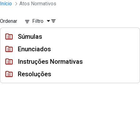
Instrumento jurídico - Documentos Co
Início
Atos Normativos
Pular para o Conteúdo principal
Ordenar
Filtro
Súmulas
Enunciados
Instruções Normativas
Resoluções