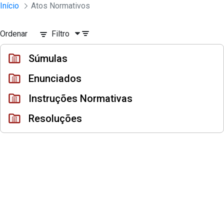
Instrumento jurídico - Documentos Co
Início
Atos Normativos
Pular para o Conteúdo principal
Ordenar
Filtro
Súmulas
Enunciados
Instruções Normativas
Resoluções