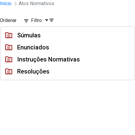
Instrumento jurídico - Documentos Co
Início
Atos Normativos
Pular para o Conteúdo principal
Ordenar
Filtro
Súmulas
Enunciados
Instruções Normativas
Resoluções