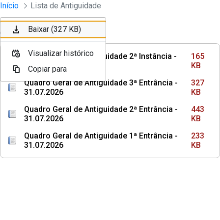
Instrumento jurídico - Documentos Co
Início
Lista de Antiguidade
Pular para o Conteúdo principal
Baixar (165 KB)
Baixar (327 KB)
Ordenar
Filtro
Visualizar histórico
Visualizar histórico
Quadro Geral de Antiguidade 2ª Instância -
165
31.07.2026
KB
Copiar para
Copiar para
Quadro Geral de Antiguidade 3ª Entrância -
327
31.07.2026
KB
Quadro Geral de Antiguidade 2ª Entrância -
443
31.07.2026
KB
Quadro Geral de Antiguidade 1ª Entrância -
233
31.07.2026
KB