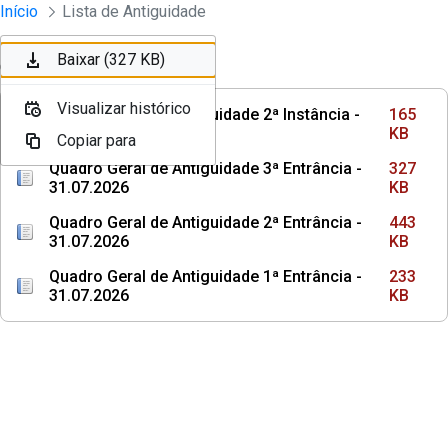
Instrumento jurídico - Documentos Co
Início
Lista de Antiguidade
Pular para o Conteúdo principal
Baixar (165 KB)
Baixar (327 KB)
Ordenar
Filtro
Visualizar histórico
Visualizar histórico
Quadro Geral de Antiguidade 2ª Instância -
165
31.07.2026
KB
Copiar para
Copiar para
Quadro Geral de Antiguidade 3ª Entrância -
327
31.07.2026
KB
Quadro Geral de Antiguidade 2ª Entrância -
443
31.07.2026
KB
Quadro Geral de Antiguidade 1ª Entrância -
233
31.07.2026
KB