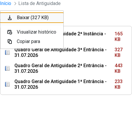
Instrumento jurídico - Documentos Co
Início
Lista de Antiguidade
Pular para o Conteúdo principal
Baixar (165 KB)
Baixar (327 KB)
Ordenar
Filtro
Visualizar histórico
Visualizar histórico
Quadro Geral de Antiguidade 2ª Instância -
165
31.07.2026
KB
Copiar para
Copiar para
Quadro Geral de Antiguidade 3ª Entrância -
327
31.07.2026
KB
Quadro Geral de Antiguidade 2ª Entrância -
443
31.07.2026
KB
Quadro Geral de Antiguidade 1ª Entrância -
233
31.07.2026
KB