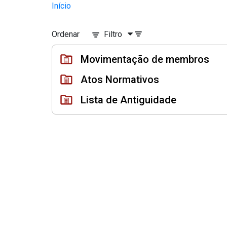
Instrumento jurídico - Document
Início
Pular para o Conteúdo principal
Ordenar
Filtro
Movimentação de membros
Atos Normativos
Lista de Antiguidade