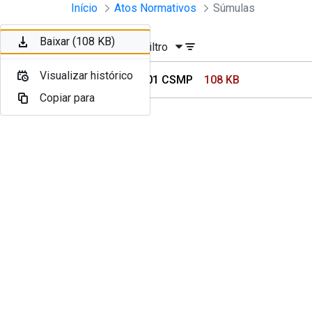
Instrumento jurídico - Document
Início
Atos Normativos
Súmulas
Pular para o Conteúdo principal
Baixar (108 KB)
Ordenar
Filtro
Visualizar histórico
Súmula 01 CSMP
108 KB
Copiar para