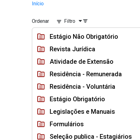
Divisão Minima - Escola Superior
Início
Pular para o Conteúdo principal
Ordenar
Filtro
Estágio Não Obrigatório
Revista Jurídica
Atividade de Extensão
Residência - Remunerada
Residência - Voluntária
Estágio Obrigatório
Legislações e Manuais
Formulários
Seleção publica - Estagiários