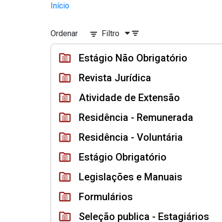
Divisão Minima - Escola Superior
Início
Pular para o Conteúdo principal
Ordenar
Filtro
Estágio Não Obrigatório
Revista Jurídica
Atividade de Extensão
Residência - Remunerada
Residência - Voluntária
Estágio Obrigatório
Legislações e Manuais
Formulários
Seleção publica - Estagiários