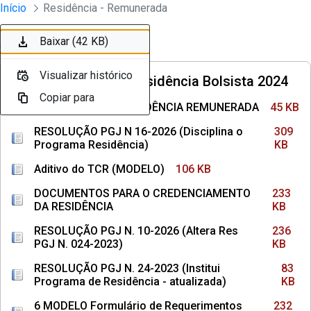
Divisão Minima - Escola Superior
Início
Residência - Remunerada
Pular para o Conteúdo principal
Baixar (45 KB)
Baixar (309 KB)
Baixar (106 KB)
Baixar (233 KB)
Baixar (236 KB)
Baixar (83 KB)
Baixar (232 KB)
Baixar (236 KB)
Baixar (104 KB)
Baixar (42 KB)
Ordenar
Filtro
Visualizar histórico
Visualizar histórico
Visualizar histórico
Visualizar histórico
Visualizar histórico
Visualizar histórico
Visualizar histórico
Visualizar histórico
Visualizar histórico
Visualizar histórico
Convocações Residência Bolsista 2024
Copiar para
Copiar para
Copiar para
Copiar para
Copiar para
Copiar para
Copiar para
Copiar para
Copiar para
Copiar para
4 MODELO TCR - RESIDÊNCIA REMUNERADA
45 KB
RESOLUÇÃO PGJ N 16-2026 (Disciplina o
309
Programa Residência)
KB
Aditivo do TCR (MODELO)
106 KB
DOCUMENTOS PARA O CREDENCIAMENTO
233
DA RESIDÊNCIA
KB
RESOLUÇÃO PGJ N. 10-2026 (Altera Res
236
PGJ N. 024-2023)
KB
RESOLUÇÃO PGJ N. 24-2023 (Institui
83
Programa de Residência - atualizada)
KB
6 MODELO Formulário de Requerimentos
232