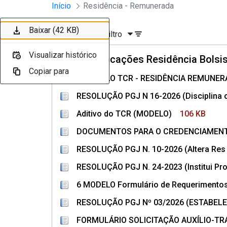
Divisão Minima - Escola Superior
Início
Residência - Remunerada
Pular para o Conteúdo principal
Baixar (45 KB)
Baixar (309 KB)
Baixar (106 KB)
Baixar (233 KB)
Baixar (236 KB)
Baixar (83 KB)
Baixar (232 KB)
Baixar (236 KB)
Baixar (104 KB)
Baixar (42 KB)
Ordenar
Filtro
Visualizar histórico
Visualizar histórico
Visualizar histórico
Visualizar histórico
Visualizar histórico
Visualizar histórico
Visualizar histórico
Visualizar histórico
Visualizar histórico
Visualizar histórico
Convocações Residência Bolsis
Copiar para
Copiar para
Copiar para
Copiar para
Copiar para
Copiar para
Copiar para
Copiar para
Copiar para
Copiar para
4 MODELO TCR - RESIDÊNCIA REMUNER
RESOLUÇÃO PGJ N 16-2026 (Disciplina 
Aditivo do TCR (MODELO)
106 KB
DOCUMENTOS PARA O CREDENCIAMENT
RESOLUÇÃO PGJ N. 10-2026 (Altera Res
RESOLUÇÃO PGJ N. 24-2023 (Institui Pro
6 MODELO Formulário de Requerimentos 
RESOLUÇÃO PGJ Nº 03/2026 (ESTABELE
FORMULÁRIO SOLICITAÇÃO AUXÍLIO-TR