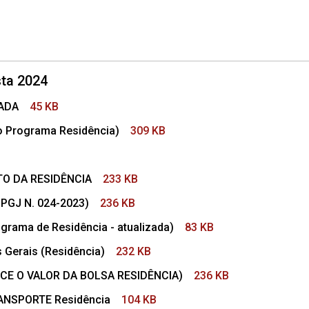
ta 2024
ADA
45 KB
o Programa Residência)
309 KB
O DA RESIDÊNCIA
233 KB
 PGJ N. 024-2023)
236 KB
grama de Residência - atualizada)
83 KB
Gerais (Residência)
232 KB
CE O VALOR DA BOLSA RESIDÊNCIA)
236 KB
ANSPORTE Residência
104 KB