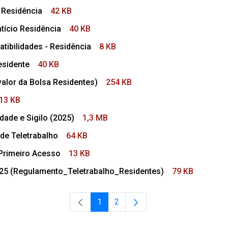
 Residência
42 KB
ício Residência
40 KB
tibilidades - Residência
8 KB
esidente
40 KB
alor da Bolsa Residentes)
254 KB
13 KB
ade e Sigilo (2025)
1,3 MB
de Teletrabalho
64 KB
Primeiro Acesso
13 KB
 (Regulamento_Teletrabalho_Residentes)
79 KB
1
2
Página
Página