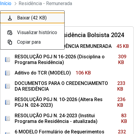
Divisão Minima - Escola Superior
Início
Residência - Remunerada
Pular para o Conteúdo principal
Baixar (45 KB)
Baixar (309 KB)
Baixar (106 KB)
Baixar (233 KB)
Baixar (236 KB)
Baixar (83 KB)
Baixar (232 KB)
Baixar (236 KB)
Baixar (104 KB)
Baixar (42 KB)
Ordenar
Filtro
Visualizar histórico
Visualizar histórico
Visualizar histórico
Visualizar histórico
Visualizar histórico
Visualizar histórico
Visualizar histórico
Visualizar histórico
Visualizar histórico
Visualizar histórico
Convocações Residência Bolsista 2024
Copiar para
Copiar para
Copiar para
Copiar para
Copiar para
Copiar para
Copiar para
Copiar para
Copiar para
Copiar para
4 MODELO TCR - RESIDÊNCIA REMUNERADA
45 KB
RESOLUÇÃO PGJ N 16-2026 (Disciplina o
309
Programa Residência)
KB
Aditivo do TCR (MODELO)
106 KB
DOCUMENTOS PARA O CREDENCIAMENTO
233
DA RESIDÊNCIA
KB
RESOLUÇÃO PGJ N. 10-2026 (Altera Res
236
PGJ N. 024-2023)
KB
RESOLUÇÃO PGJ N. 24-2023 (Institui
83
Programa de Residência - atualizada)
KB
6 MODELO Formulário de Requerimentos
232