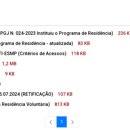
GJ N. 024-2023 Instituiu o Programa de Residência)
236 
grama de Residência - atualizada)
83 KB
-ESMP (Critérios de Acessos)
118 KB
1,2 MB
s
9 KB
B
 15.07.2024 (RETIFICAÇÃO)
107 KB
Residência Voluntária)
813 KB
1
Página