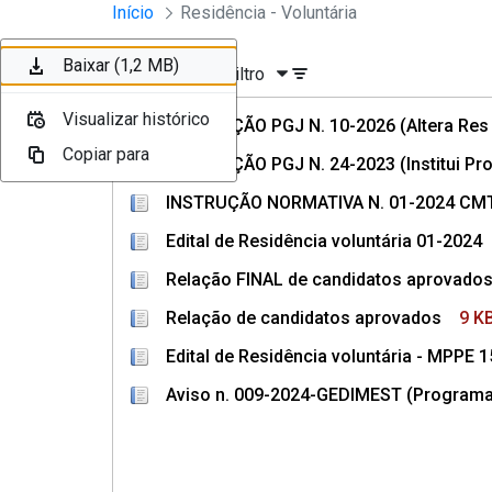
Divisão Minima - Escola Superior
Início
Residência - Voluntária
Pular para o Conteúdo principal
Baixar (236 KB)
Baixar (83 KB)
Baixar (118 KB)
Baixar (1,2 MB)
Ordenar
Filtro
Visualizar histórico
Visualizar histórico
Visualizar histórico
Visualizar histórico
RESOLUÇÃO PGJ N. 10-2026 (Altera Res P
Copiar para
Copiar para
Copiar para
Copiar para
RESOLUÇÃO PGJ N. 24-2023 (Institui Pro
INSTRUÇÃO NORMATIVA N. 01-2024 CMTI
Edital de Residência voluntária 01-2024
Relação FINAL de candidatos aprovado
Relação de candidatos aprovados
9 K
Edital de Residência voluntária - MPPE
Aviso n. 009-2024-GEDIMEST (Programa 